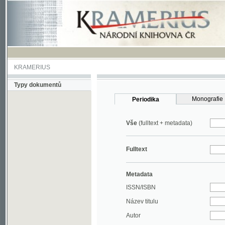
KRAMERIUS
Typy dokumentů
Monografie
Periodika
Vše
(fulltext + metadata)
Fulltext
Metadata
ISSN/ISBN
Název titulu
Autor
Rok
MDT