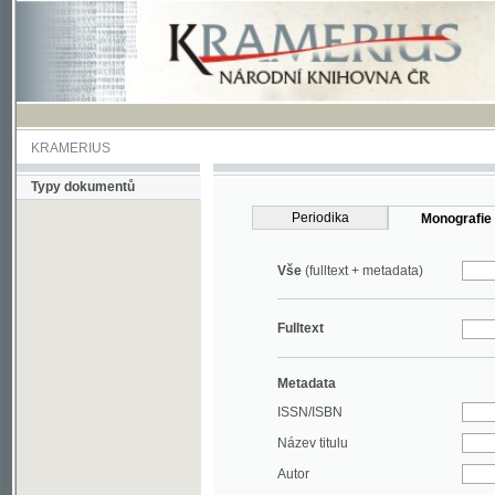
KRAMERIUS
Typy dokumentů
Periodika
Monografie
Vše
(fulltext + metadata)
Fulltext
Metadata
ISSN/ISBN
Název titulu
Autor
Rok
MDT