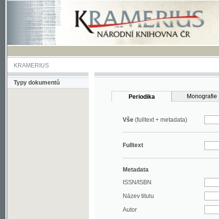
KRAMERIUS
Typy dokumentů
Monografie
Periodika
Vše
(fulltext + metadata)
Fulltext
Metadata
ISSN/ISBN
Název titulu
Autor
Rok
MDT