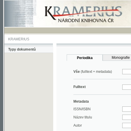
KRAMERIUS
Typy dokumentů
Monografie
Periodika
Vše
(fulltext + metadata)
Fulltext
Metadata
ISSN/ISBN
Název titulu
Autor
Rok
MDT