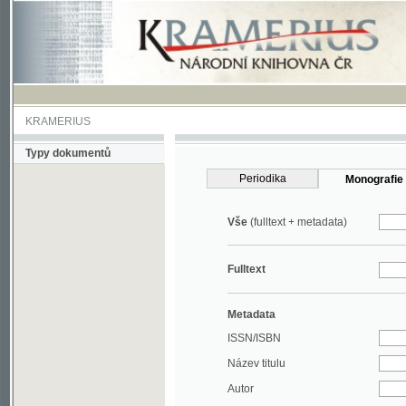
KRAMERIUS
Typy dokumentů
Periodika
Monografie
Vše
(fulltext + metadata)
Fulltext
Metadata
ISSN/ISBN
Název titulu
Autor
Rok
MDT