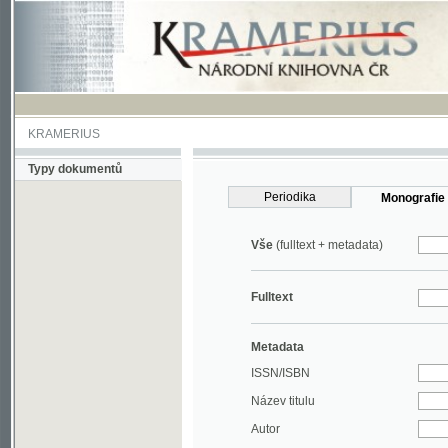
KRAMERIUS
Typy dokumentů
Periodika
Monografie
Vše
(fulltext + metadata)
Fulltext
Metadata
ISSN/ISBN
Název titulu
Autor
Rok
MDT