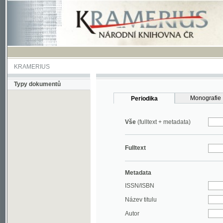
KRAMERIUS
Typy dokumentů
Monografie
Periodika
Vše
(fulltext + metadata)
Fulltext
Metadata
ISSN/ISBN
Název titulu
Autor
Rok
MDT