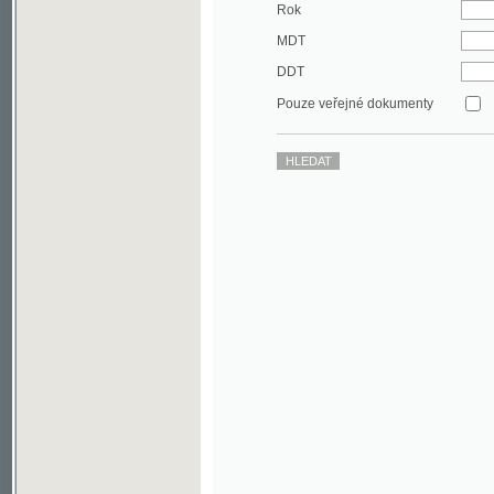
DDT
Pouze veřejné dokumenty
©2003-2010
Developed
under GNU GPL
by
Qbizm
,
NKČR
and
KNAV