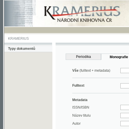
KRAMERIUS
Typy dokumentů
Periodika
Monografie
Vše
(fulltext + metadata)
Fulltext
Metadata
ISSN/ISBN
Název titulu
Autor
Rok
MDT