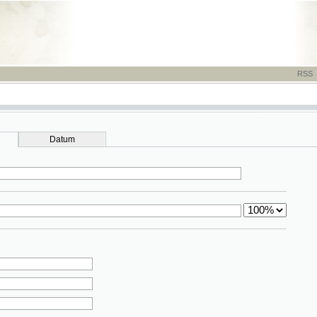
RSS
-
TISK
-
NÁP
Datum