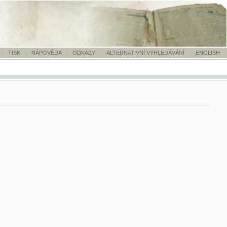
OVĚDA
-
ODKAZY
-
ALTERNATIVNÍ VYHLEDÁVÁNÍ
-
ENGLISH