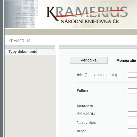
KRAMERIUS
Typy dokumentů
Periodika
Monografie
Vše
(fulltext + metadata)
Fulltext
Metadata
ISSN/ISBN
Název titulu
Autor
Rok
MDT