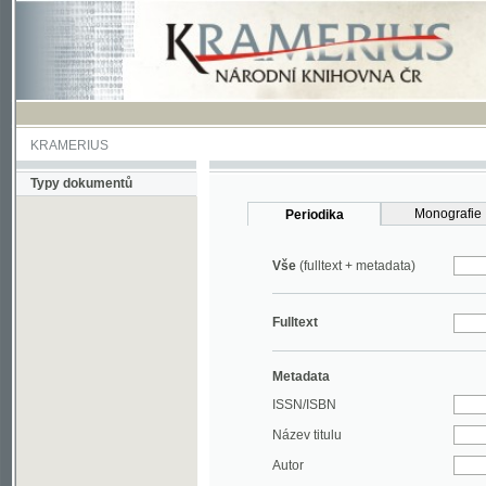
KRAMERIUS
Typy dokumentů
Monografie
Periodika
Vše
(fulltext + metadata)
Fulltext
Metadata
ISSN/ISBN
Název titulu
Autor
Rok
MDT