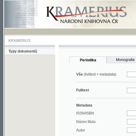
KRAMERIUS
Typy dokumentů
Monografie
Periodika
Vše
(fulltext + metadata)
Fulltext
Metadata
ISSN/ISBN
Název titulu
Autor
Rok
MDT