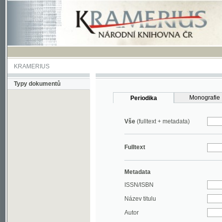
KRAMERIUS
Typy dokumentů
Monografie
Periodika
Vše
(fulltext + metadata)
Fulltext
Metadata
ISSN/ISBN
Název titulu
Autor
Rok
MDT