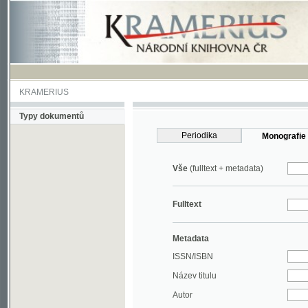
KRAMERIUS
Typy dokumentů
Periodika
Monografie
Vše
(fulltext + metadata)
Fulltext
Metadata
ISSN/ISBN
Název titulu
Autor
Rok
MDT