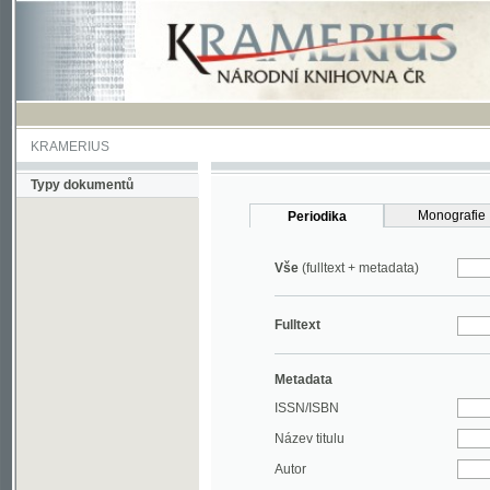
KRAMERIUS
Typy dokumentů
Monografie
Periodika
Vše
(fulltext + metadata)
Fulltext
Metadata
ISSN/ISBN
Název titulu
Autor
Rok
MDT