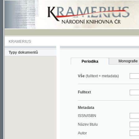
KRAMERIUS
Typy dokumentů
Monografie
Periodika
Vše
(fulltext + metadata)
Fulltext
Metadata
ISSN/ISBN
Název titulu
Autor
Rok
MDT