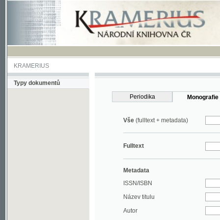
KRAMERIUS
Typy dokumentů
Periodika
Monografie
Vše
(fulltext + metadata)
Fulltext
Metadata
ISSN/ISBN
Název titulu
Autor
Rok
MDT