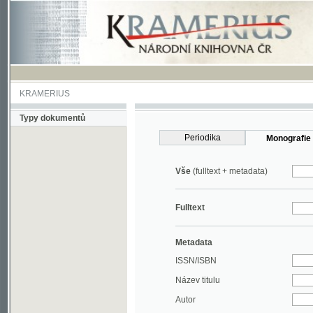
KRAMERIUS
Typy dokumentů
Periodika
Monografie
Vše
(fulltext + metadata)
Fulltext
Metadata
ISSN/ISBN
Název titulu
Autor
Rok
MDT