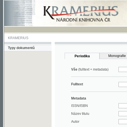
KRAMERIUS
Typy dokumentů
Monografie
Periodika
Vše
(fulltext + metadata)
Fulltext
Metadata
ISSN/ISBN
Název titulu
Autor
Rok
MDT