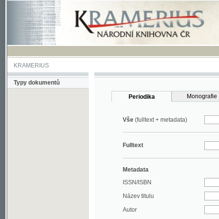
KRAMERIUS
Typy dokumentů
Monografie
Periodika
Vše
(fulltext + metadata)
Fulltext
Metadata
ISSN/ISBN
Název titulu
Autor
Rok
MDT