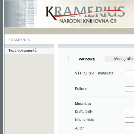
KRAMERIUS
Typy dokumentů
Monografie
Periodika
Vše
(fulltext + metadata)
Fulltext
Metadata
ISSN/ISBN
Název titulu
Autor
Rok
MDT