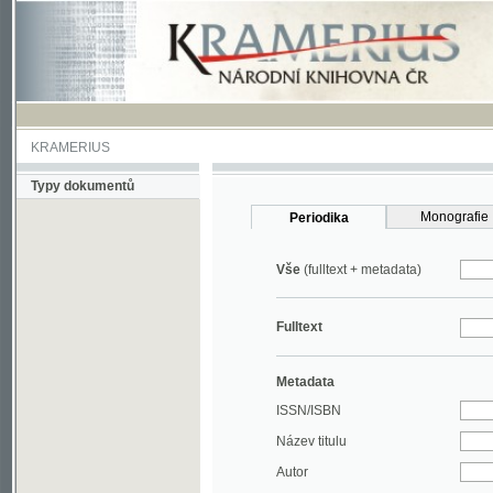
KRAMERIUS
Typy dokumentů
Monografie
Periodika
Vše
(fulltext + metadata)
Fulltext
Metadata
ISSN/ISBN
Název titulu
Autor
Rok
MDT