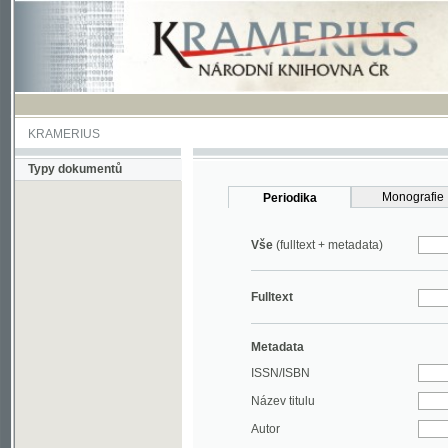
KRAMERIUS
Typy dokumentů
Monografie
Periodika
Vše
(fulltext + metadata)
Fulltext
Metadata
ISSN/ISBN
Název titulu
Autor
Rok
MDT