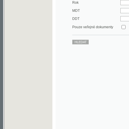
DDT
Pouze veřejné dokumenty
©2003-2010
Developed
under GNU GPL
by
Qbizm
,
NKČR
and
KNAV