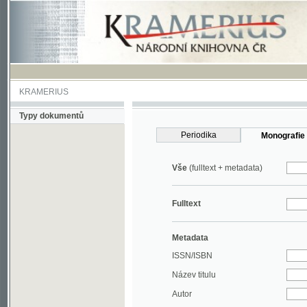
KRAMERIUS
Typy dokumentů
Periodika
Monografie
Vše
(fulltext + metadata)
Fulltext
Metadata
ISSN/ISBN
Název titulu
Autor
Rok
MDT