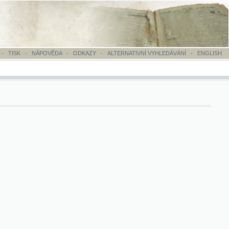
OVĚDA
-
ODKAZY
-
ALTERNATIVNÍ VYHLEDÁVÁNÍ
-
ENGLISH