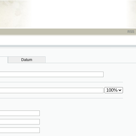
RSS
-
TISK
-
NÁP
Datum