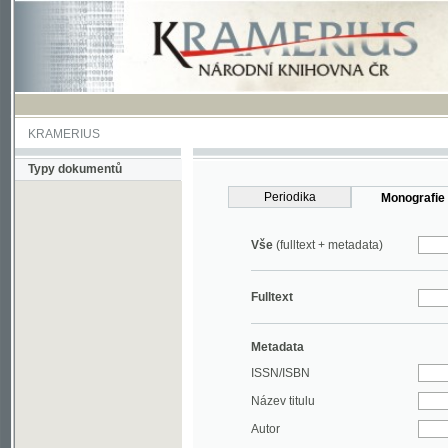
KRAMERIUS
Typy dokumentů
Periodika
Monografie
Vše
(fulltext + metadata)
Fulltext
Metadata
ISSN/ISBN
Název titulu
Autor
Rok
MDT