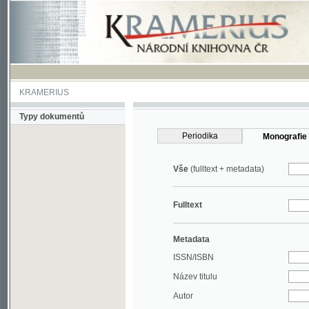
KRAMERIUS
Typy dokumentů
Periodika
Monografie
Vše
(fulltext + metadata)
Fulltext
Metadata
ISSN/ISBN
Název titulu
Autor
Rok
MDT