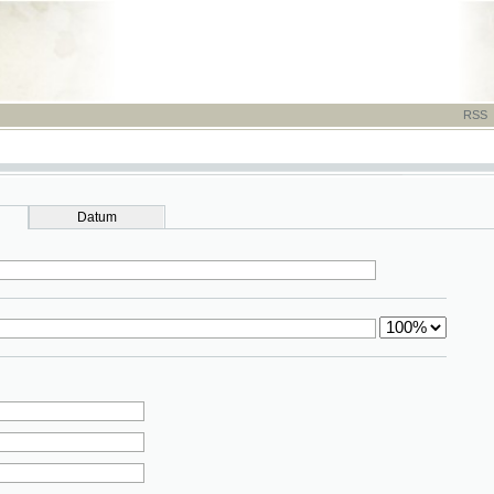
RSS
-
TISK
-
NÁP
Datum