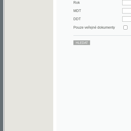
DDT
Pouze veřejné dokumenty
©2003-2010
Developed
under GNU GPL
by
Qbizm
,
NKČR
and
KNAV