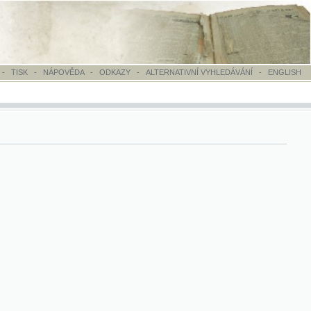
OVĚDA
-
ODKAZY
-
ALTERNATIVNÍ VYHLEDÁVÁNÍ
-
ENGLISH