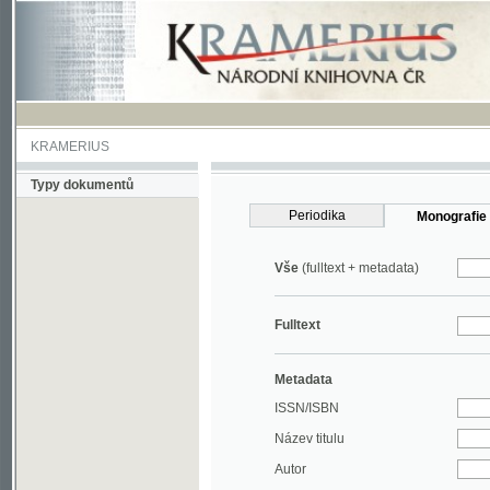
KRAMERIUS
Typy dokumentů
Periodika
Monografie
Vše
(fulltext + metadata)
Fulltext
Metadata
ISSN/ISBN
Název titulu
Autor
Rok
MDT