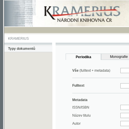
KRAMERIUS
Typy dokumentů
Monografie
Periodika
Vše
(fulltext + metadata)
Fulltext
Metadata
ISSN/ISBN
Název titulu
Autor
Rok
MDT