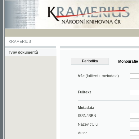
KRAMERIUS
Typy dokumentů
Periodika
Monografie
Vše
(fulltext + metadata)
Fulltext
Metadata
ISSN/ISBN
Název titulu
Autor
Rok
MDT