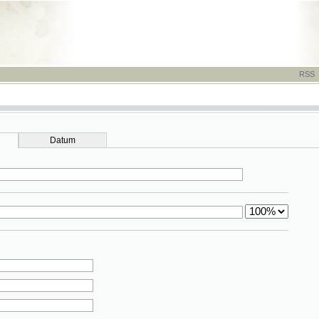
RSS
-
TISK
-
NÁP
Datum