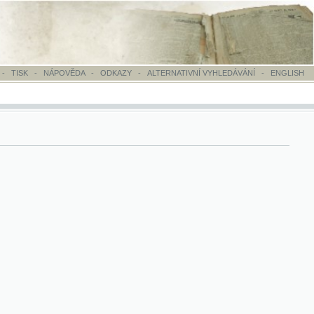
OVĚDA
-
ODKAZY
-
ALTERNATIVNÍ VYHLEDÁVÁNÍ
-
ENGLISH