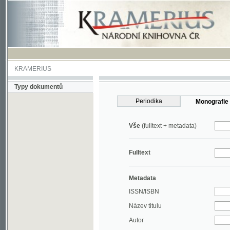
KRAMERIUS
Typy dokumentů
Periodika
Monografie
Vše
(fulltext + metadata)
Fulltext
Metadata
ISSN/ISBN
Název titulu
Autor
Rok
MDT