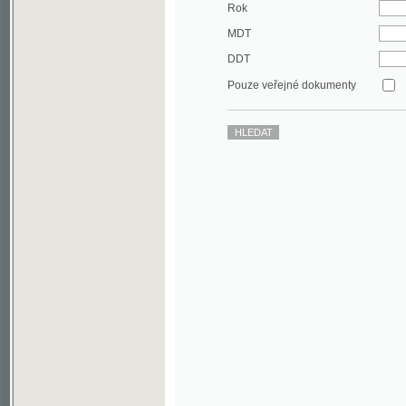
DDT
Pouze veřejné dokumenty
©2003-2010
Developed
under GNU GPL
by
Qbizm
,
NKČR
and
KNAV