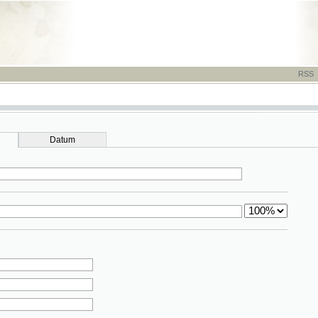
RSS
-
TISK
-
NÁP
Datum