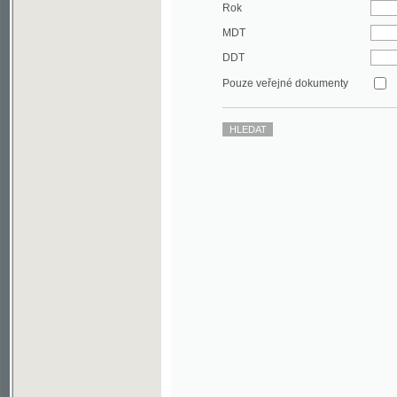
DDT
Pouze veřejné dokumenty
©2003-2010
Developed
under GNU GPL
by
Qbizm
,
NKČR
and
KNAV