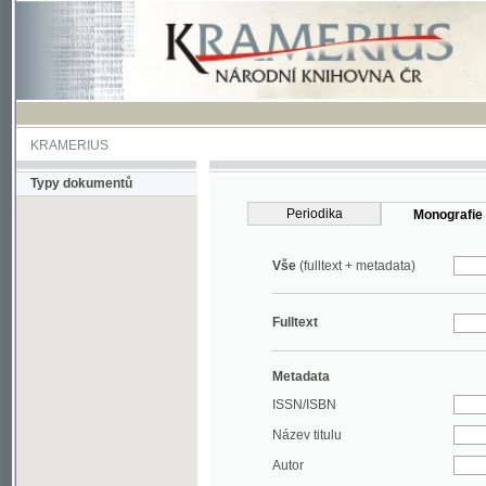
KRAMERIUS
Typy dokumentů
Periodika
Monografie
Vše
(fulltext + metadata)
Fulltext
Metadata
ISSN/ISBN
Název titulu
Autor
Rok
MDT