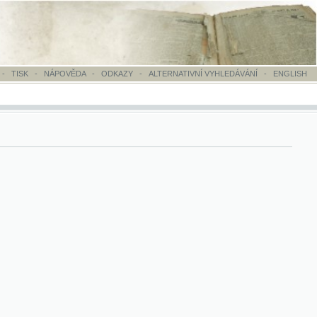
OVĚDA
-
ODKAZY
-
ALTERNATIVNÍ VYHLEDÁVÁNÍ
-
ENGLISH