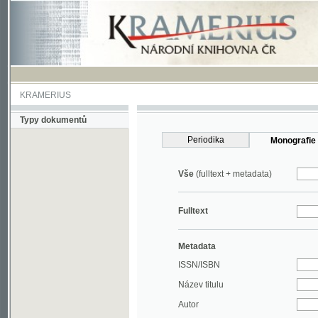
KRAMERIUS
Typy dokumentů
Periodika
Monografie
Vše
(fulltext + metadata)
Fulltext
Metadata
ISSN/ISBN
Název titulu
Autor
Rok
MDT