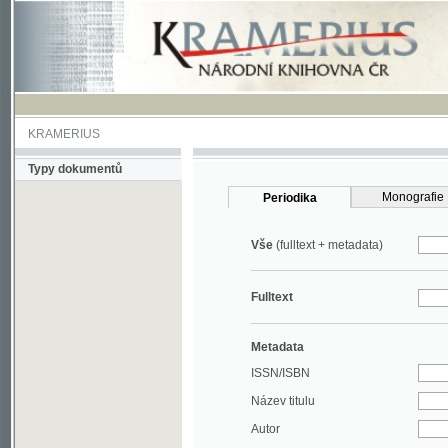
KRAMERIUS
Typy dokumentů
Monografie
Periodika
Vše
(fulltext + metadata)
Fulltext
Metadata
ISSN/ISBN
Název titulu
Autor
Rok
MDT