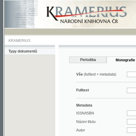
KRAMERIUS
Typy dokumentů
Periodika
Monografie
Vše
(fulltext + metadata)
Fulltext
Metadata
ISSN/ISBN
Název titulu
Autor
Rok
MDT