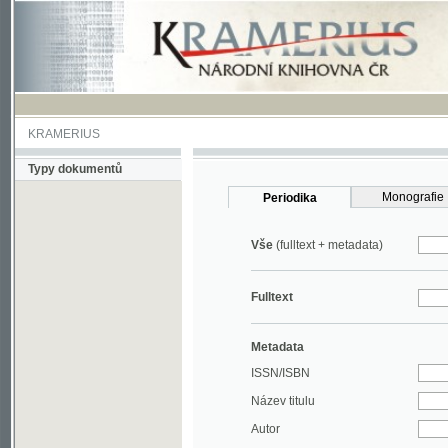
KRAMERIUS
Typy dokumentů
Monografie
Periodika
Vše
(fulltext + metadata)
Fulltext
Metadata
ISSN/ISBN
Název titulu
Autor
Rok
MDT