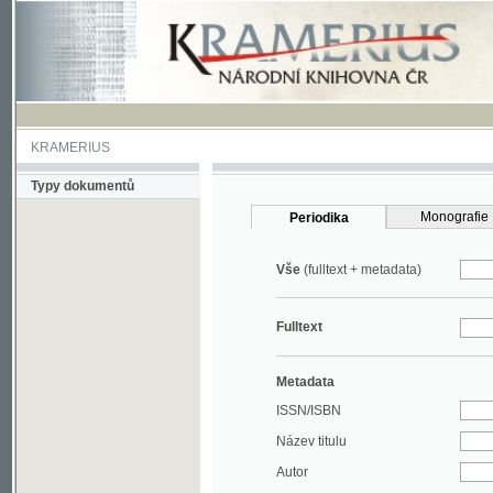
KRAMERIUS
Typy dokumentů
Monografie
Periodika
Vše
(fulltext + metadata)
Fulltext
Metadata
ISSN/ISBN
Název titulu
Autor
Rok
MDT