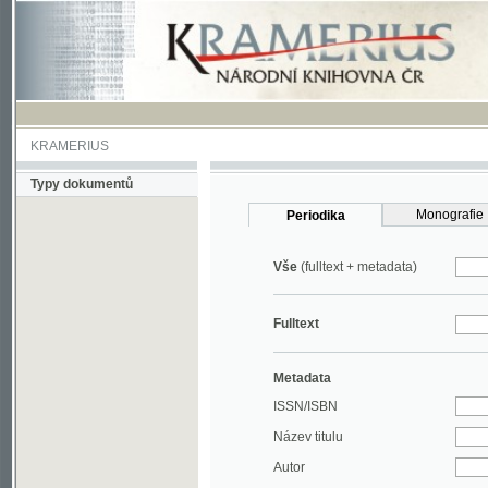
KRAMERIUS
Typy dokumentů
Monografie
Periodika
Vše
(fulltext + metadata)
Fulltext
Metadata
ISSN/ISBN
Název titulu
Autor
Rok
MDT