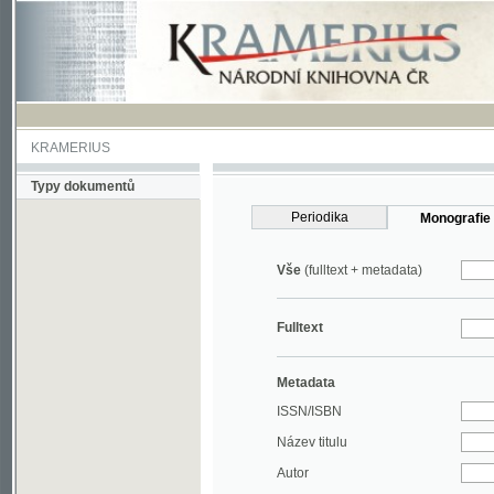
KRAMERIUS
Typy dokumentů
Periodika
Monografie
Vše
(fulltext + metadata)
Fulltext
Metadata
ISSN/ISBN
Název titulu
Autor
Rok
MDT