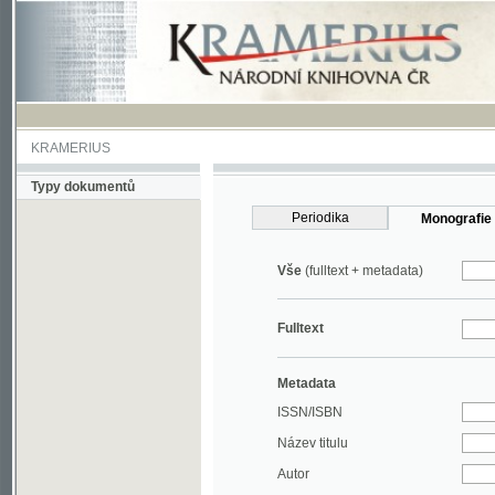
KRAMERIUS
Typy dokumentů
Periodika
Monografie
Vše
(fulltext + metadata)
Fulltext
Metadata
ISSN/ISBN
Název titulu
Autor
Rok
MDT