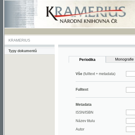
KRAMERIUS
Typy dokumentů
Monografie
Periodika
Vše
(fulltext + metadata)
Fulltext
Metadata
ISSN/ISBN
Název titulu
Autor
Rok
MDT