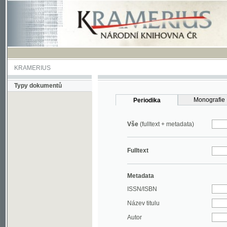
KRAMERIUS
Typy dokumentů
Monografie
Periodika
Vše
(fulltext + metadata)
Fulltext
Metadata
ISSN/ISBN
Název titulu
Autor
Rok
MDT