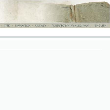
OVĚDA
-
ODKAZY
-
ALTERNATIVNÍ VYHLEDÁVÁNÍ
-
ENGLISH