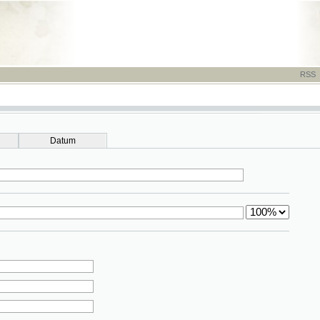
RSS
-
TISK
-
NÁP
Datum