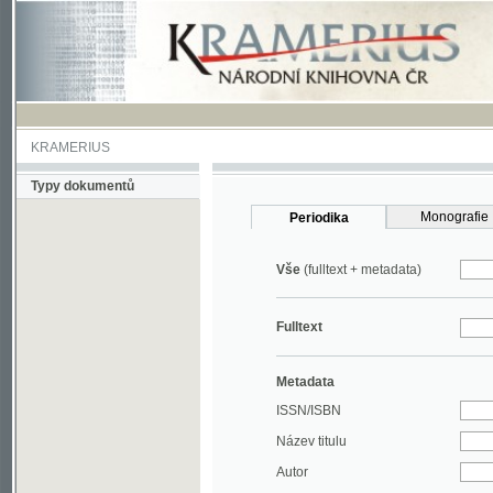
KRAMERIUS
Typy dokumentů
Monografie
Periodika
Vše
(fulltext + metadata)
Fulltext
Metadata
ISSN/ISBN
Název titulu
Autor
Rok
MDT