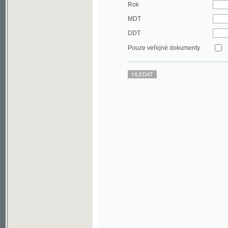
DDT
Pouze veřejné dokumenty
©2003-2010
Developed
under GNU GPL
by
Qbizm
,
NKČR
and
KNAV