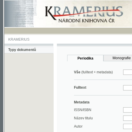
KRAMERIUS
Typy dokumentů
Monografie
Periodika
Vše
(fulltext + metadata)
Fulltext
Metadata
ISSN/ISBN
Název titulu
Autor
Rok
MDT