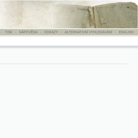
OVĚDA
-
ODKAZY
-
ALTERNATIVNÍ VYHLEDÁVÁNÍ
-
ENGLISH