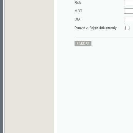
DDT
Pouze veřejné dokumenty
©2003-2010
Developed
under GNU GPL
by
Qbizm
,
NKČR
and
KNAV