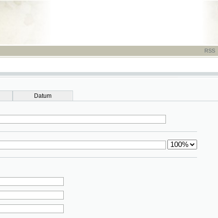
RSS
-
TISK
-
NÁP
Datum