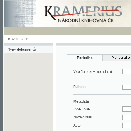
KRAMERIUS
Typy dokumentů
Monografie
Periodika
Vše
(fulltext + metadata)
Fulltext
Metadata
ISSN/ISBN
Název titulu
Autor
Rok
MDT