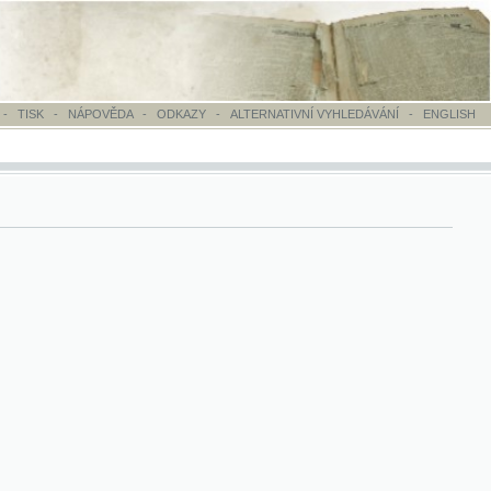
OVĚDA
-
ODKAZY
-
ALTERNATIVNÍ VYHLEDÁVÁNÍ
-
ENGLISH