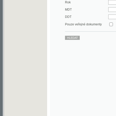
DDT
Pouze veřejné dokumenty
©2003-2010
Developed
under GNU GPL
by
Qbizm
,
NKČR
and
KNAV