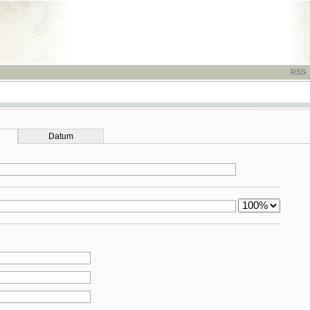
RSS
-
TISK
-
NÁP
Datum