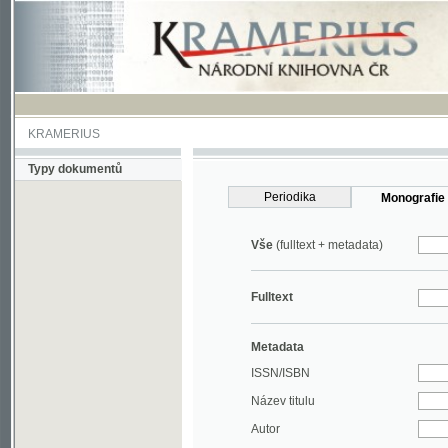
KRAMERIUS
Typy dokumentů
Periodika
Monografie
Vše
(fulltext + metadata)
Fulltext
Metadata
ISSN/ISBN
Název titulu
Autor
Rok
MDT