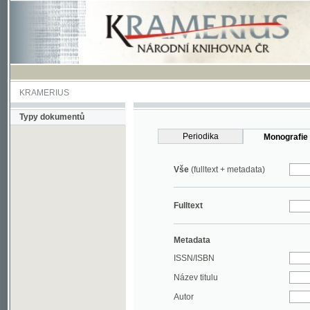
KRAMERIUS
Typy dokumentů
Periodika
Monografie
Vše
(fulltext + metadata)
Fulltext
Metadata
ISSN/ISBN
Název titulu
Autor
Rok
MDT