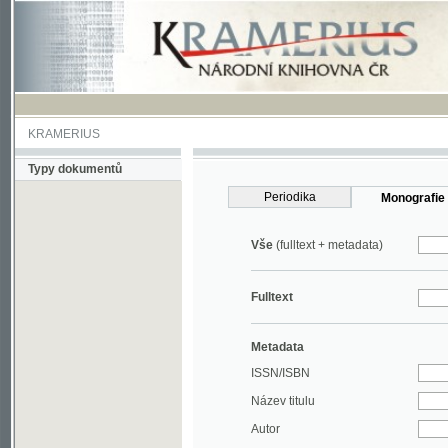
KRAMERIUS
Typy dokumentů
Periodika
Monografie
Vše
(fulltext + metadata)
Fulltext
Metadata
ISSN/ISBN
Název titulu
Autor
Rok
MDT