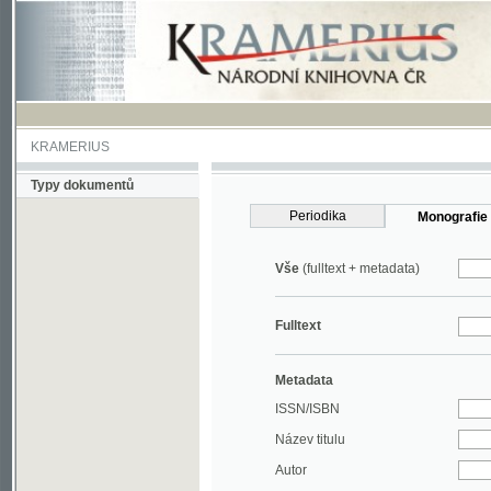
KRAMERIUS
Typy dokumentů
Periodika
Monografie
Vše
(fulltext + metadata)
Fulltext
Metadata
ISSN/ISBN
Název titulu
Autor
Rok
MDT