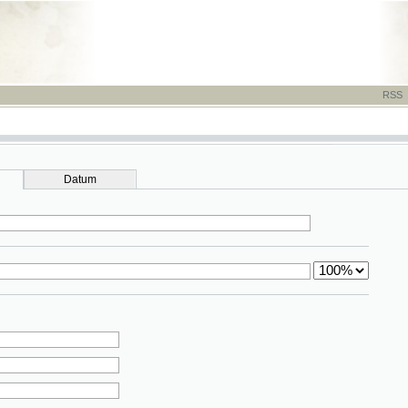
RSS
-
TISK
-
NÁP
Datum