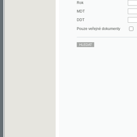
DDT
Pouze veřejné dokumenty
©2003-2010
Developed
under GNU GPL
by
Qbizm
,
NKČR
and
KNAV