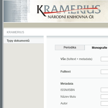
KRAMERIUS
Typy dokumentů
Periodika
Monografie
Vše
(fulltext + metadata)
Fulltext
Metadata
ISSN/ISBN
Název titulu
Autor
Rok
MDT