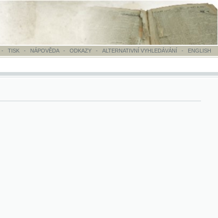
OVĚDA
-
ODKAZY
-
ALTERNATIVNÍ VYHLEDÁVÁNÍ
-
ENGLISH