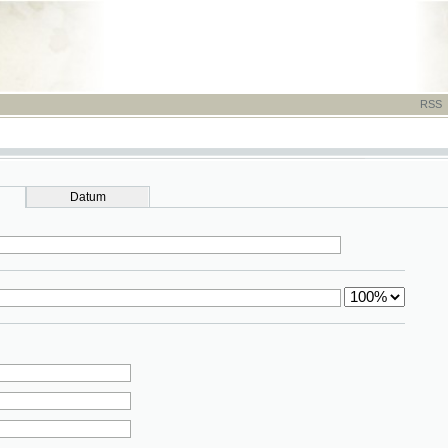
RSS
-
TISK
-
NÁP
Datum