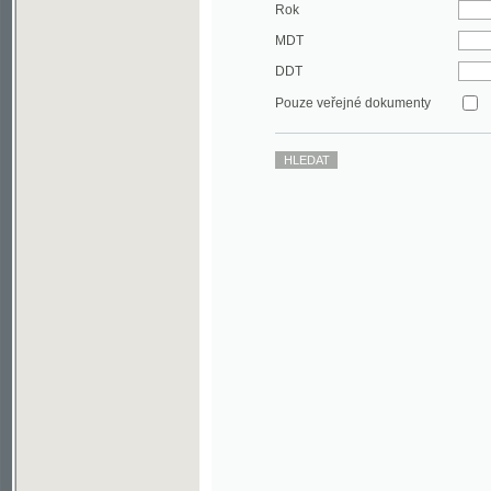
DDT
Pouze veřejné dokumenty
©2003-2010
Developed
under GNU GPL
by
Qbizm
,
NKČR
and
KNAV