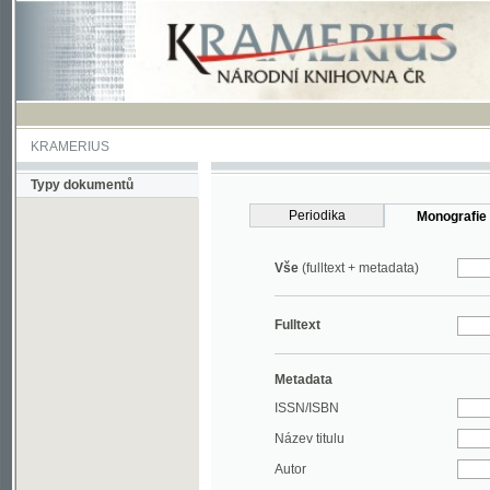
KRAMERIUS
Typy dokumentů
Periodika
Monografie
Vše
(fulltext + metadata)
Fulltext
Metadata
ISSN/ISBN
Název titulu
Autor
Rok
MDT