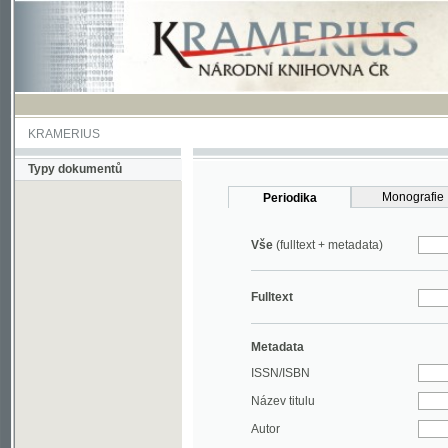
KRAMERIUS
Typy dokumentů
Monografie
Periodika
Vše
(fulltext + metadata)
Fulltext
Metadata
ISSN/ISBN
Název titulu
Autor
Rok
MDT